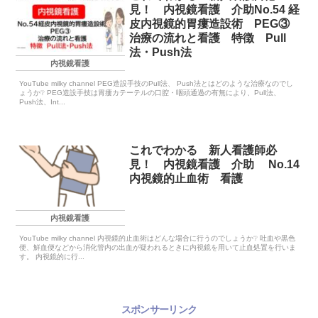
見！ 内視鏡看護 介助No.54 経
皮内視鏡的胃瘻造設術 PEG③
治療の流れと看護 特徴 Pull
法・Push法
内視鏡看護
YouTube milky channel PEG造設手技のPull法、 Push法とはどのような治療なのでし
ょうか❔ PEG造設手技は胃瘻カテーテルの口腔・咽頭通過の有無により、Pull法、
Push法、Int...
これでわかる 新人看護師必
見！ 内視鏡看護 介助 No.14
内視鏡的止血術 看護
内視鏡看護
YouTube milky channel 内視鏡的止血術はどんな場合に行うのでしょうか❔ 吐血や黒色
便、鮮血便などから消化管内の出血が疑われるときに内視鏡を用いて止血処置を行いま
す。 内視鏡的に行...
スポンサーリンク