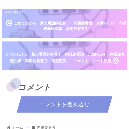
これでわかる 新人看護師必見！ 内視鏡看護 介助No.33 内視
鏡基礎知識 高周波装置①
これでわかる 新人看護師必見！ 内視鏡看護 介助No.34 内視鏡基
礎知識 高周波装置② 電流密度、エフェクト、モード設定
コメント
コメントを書き込む
ホーム
内視鏡看護