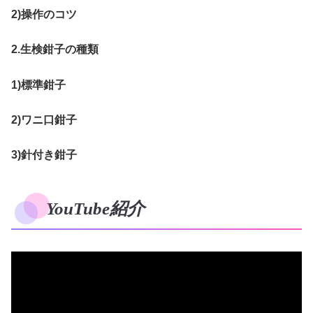
2)操作のコツ
2.生検鉗子の種類
1)標準鉗子
2)ワニ口鉗子
3)針付き鉗子
YouTube紹介