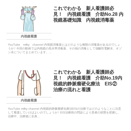
これでわかる 新人看護師必
見！ 内視鏡看護 介助No.28 内
視鏡基礎知識 内視鏡消毒薬
内視鏡看護
YouTube milky channel 内視鏡消毒薬とはどのような種類の消毒薬があるのでしょ
うか❔ 今回の動画では内視鏡の高水準消毒薬、その他の消毒として強酸性電解水、オゾ
ン水についてまとめています。...
これでわかる 新人看護師必
見！ 内視鏡看護 介助No.19内
視鏡的静脈瘤硬化療法 EIS②
治療の流れと看護
内視鏡看護
YouTube milky channel 内視鏡的静脈瘤硬化療法EISの治療ではどのようなことに注意
して看護していけばよいのでしょうか❔ EIS治療前の問診により患者の状態を把握し、
治療中、治療後に全身...