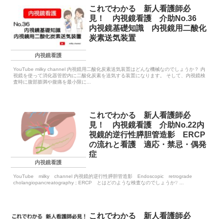
これでわかる 新人看護師必
見！ 内視鏡看護 介助No.36
内視鏡基礎知識 内視鏡用二酸化
炭素送気装置
内視鏡看護
YouTube milky channel 内視鏡用二酸化炭素送気装置はどんな機械なのでしょうか？ 内
視鏡を使って消化器管腔内に二酸化炭素を送気する装置になります。 そして、内視鏡検
査時に腹部膨満や腹痛を最小限に...
これでわかる 新人看護師必
見！ 内視鏡看護 介助No.22内
視鏡的逆行性膵胆管造影 ERCP
の流れと看護 適応・禁忌・偶発
症
内視鏡看護
YouTube milky channel 内視鏡的逆行性膵胆管造影 Endoscopic retrograde
cholangiopancreatography ; ERCP とはどのような検査なのでしょうか❔ ...
これでわかる 新人看護師必