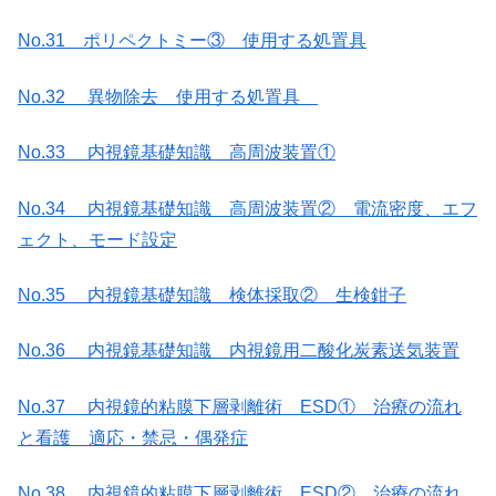
No.31 ポリペクトミー③ 使用する処置具
No.32 異物除去 使用する処置具
No.33 内視鏡基礎知識 高周波装置①
No.34 内視鏡基礎知識 高周波装置② 電流密度、エフ
ェクト、モード設定
No.35 内視鏡基礎知識 検体採取② 生検鉗子
No.36 内視鏡基礎知識 内視鏡用二酸化炭素送気装置
No.37 内視鏡的粘膜下層剥離術 ESD① 治療の流れ
と看護 適応・禁忌・偶発症
No.38 内視鏡的粘膜下層剥離術 ESD② 治療の流れ