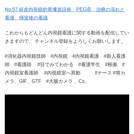
No.57 経皮内視鏡的胃瘻造設術 PEG⑥ 治療の流れと
看護 帰室後の看護
これからもどんどん内視鏡看護に関する動画を配信してい
きますので、 チャンネル登録をよろしくお願いします。
#消化器内視鏡技師 #内視鏡 #内視鏡看護 #新人看護
師 #看護師 #目でみてわかる #看護学生 #根拠 #
内視鏡室看護師 #内視鏡室へ異動 #ナース #胃カ
メラ、GIF、GTF #大腸カメラ 、Cs、