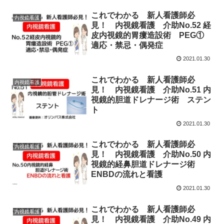
これでわかる 新人看護師必
内視鏡看護
見！ 内視鏡看護 介助No.52 経
皮内視鏡的胃瘻造設術 PEG①
適応・禁忌・偶発症
2021.01.30
これでわかる 新人看護師必
内視鏡看護
見！ 内視鏡看護 介助No.51 内
視鏡的胆道ドレナージ術 ステン
ト
2021.01.30
これでわかる 新人看護師必
内視鏡看護
見！ 内視鏡看護 介助No.50 内
視鏡的経鼻胆道ドレナージ術
ENBDの流れと看護
2021.01.30
これでわかる 新人看護師必
内視鏡看護
見！ 内視鏡看護 介助No.49 内