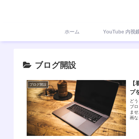
ホーム
YouTube 内
ブログ開設
【
ブログ開設
プ
どう
ブロ
ませ
画な.