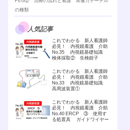
PEG② 治療の流れと看護 胃瘻カテーテル
の種類
人気記事
これでわかる 新人看護師
必見！ 内視鏡看護 介助
No.35 内視鏡基礎知識
検体採取② 生検鉗子
これでわかる 新人看護師
必見！ 内視鏡看護 介助
No.33 内視鏡基礎知識
高周波装置①
これでわかる 新人看護師
必見！ 内視鏡看護 介助
No.40 ERCP ③ 使用す
る処置具 ガイドワイヤー