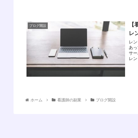
【
ブログ開設
レ
レン
あっ
サー
レン
ホーム
看護師の副業
ブログ開設