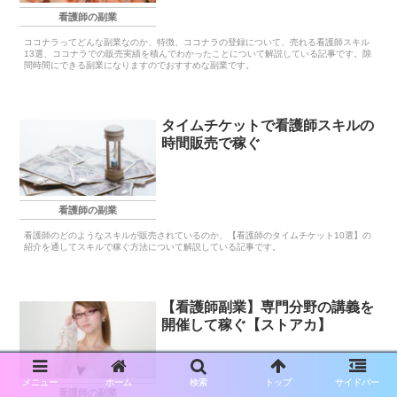
看護師の副業
ココナラってどんな副業なのか、特徴、ココナラの登録について、売れる看護師スキル
13選、ココナラでの販売実績を積んでわかったことについて解説している記事です。隙
間時間にできる副業になりますのでおすすめな副業です。
タイムチケットで看護師スキルの
時間販売で稼ぐ
看護師の副業
看護師のどのようなスキルが販売されているのか、【看護師のタイムチケット10選】の
紹介を通してスキルで稼ぐ方法について解説している記事です。
【看護師副業】専門分野の講義を
開催して稼ぐ【ストアカ】
メニュー
ホーム
検索
トップ
サイドバー
看護師の副業