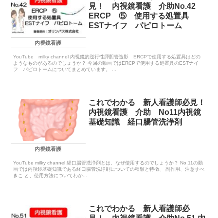
見！ 内視鏡看護 介助No.42
ERCP ⑤ 使用する処置具
ESTナイフ パピロトーム
内視鏡看護
YouTube milky channel 内視鏡的逆行性膵胆管造影 ERCPで使用する処置具はどの
ようなものがあるのでしょうか？ 今回の動画ではERCPで使用する処置具のESTナイ
フ パピロトームについてまとめています。 ...
これでわかる 新人看護師必見！
内視鏡看護 介助 No11内視鏡
基礎知識 経口腸管洗浄剤
内視鏡看護
YouTube milky channel 経口腸管洗浄剤とは、なぜ使用するのでしょうか？ No.11の動
画では内視鏡基礎知識である経口腸管洗浄剤についての種類と特徴、 副作用、注意すべ
きこ と、使用方法についてわか...
これでわかる 新人看護師必