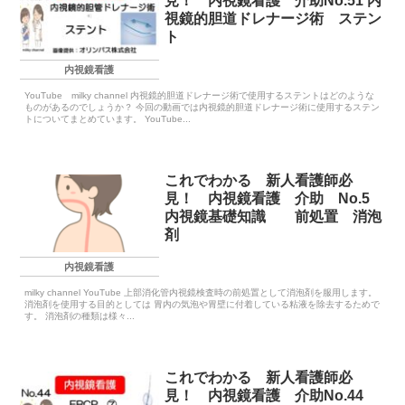
見！ 内視鏡看護 介助No.51 内
視鏡的胆道ドレナージ術 ステン
ト
内視鏡看護
YouTube milky channel 内視鏡的胆道ドレナージ術で使用するステントはどのような
ものがあるのでしょうか？ 今回の動画では内視鏡的胆道ドレナージ術に使用するステン
トについてまとめています。 YouTube...
これでわかる 新人看護師必
見！ 内視鏡看護 介助 No.5
内視鏡基礎知識 前処置 消泡
剤
内視鏡看護
milky channel YouTube 上部消化管内視鏡検査時の前処置として消泡剤を服用します。
消泡剤を使用する目的としては 胃内の気泡や胃壁に付着している粘液を除去するためで
す。 消泡剤の種類は様々...
これでわかる 新人看護師必
見！ 内視鏡看護 介助No.44