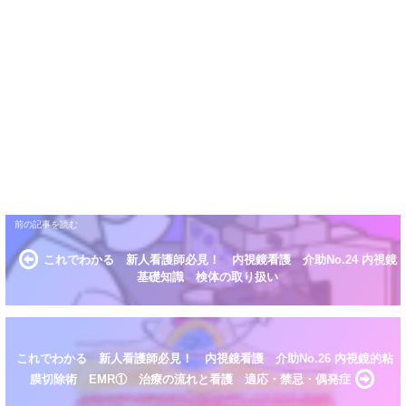
これでわかる 新人看護師必見！ 内視鏡看護 介助No.24 内視鏡
基礎知識 検体の取り扱い
これでわかる 新人看護師必見！ 内視鏡看護 介助No.26 内視鏡的粘
膜切除術 EMR① 治療の流れと看護 適応・禁忌・偶発症