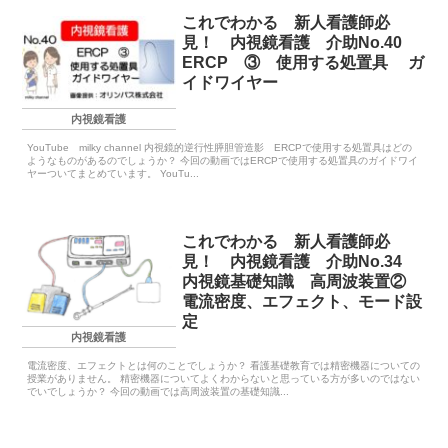
これでわかる 新人看護師必
見！ 内視鏡看護 介助No.40
ERCP ③ 使用する処置具 ガ
イドワイヤー
内視鏡看護
YouTube milky channel 内視鏡的逆行性膵胆管造影 ERCPで使用する処置具はどの
ようなものがあるのでしょうか？ 今回の動画ではERCPで使用する処置具のガイドワイ
ヤーついてまとめています。 YouTu...
これでわかる 新人看護師必
見！ 内視鏡看護 介助No.34
内視鏡基礎知識 高周波装置②
電流密度、エフェクト、モード設
定
内視鏡看護
電流密度、エフェクトとは何のことでしょうか？ 看護基礎教育では精密機器についての
授業がありません。 精密機器についてよくわからないと思っている方が多いのではない
でいでしょうか？ 今回の動画では高周波装置の基礎知識...