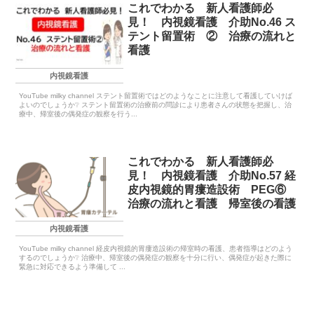
これでわかる 新人看護師必
見！ 内視鏡看護 介助No.46 ス
テント留置術 ② 治療の流れと
看護
内視鏡看護
YouTube milky channel ステント留置術ではどのようなことに注意して看護していけば
よいのでしょうか❔ ステント留置術の治療前の問診により患者さんの状態を把握し、治
療中、帰室後の偶発症の観察を行う...
これでわかる 新人看護師必
見！ 内視鏡看護 介助No.57 経
皮内視鏡的胃瘻造設術 PEG⑥
治療の流れと看護 帰室後の看護
内視鏡看護
YouTube milky channel 経皮内視鏡的胃瘻造設術の帰室時の看護、患者指導はどのよう
するのでしょうか❔ 治療中、帰室後の偶発症の観察を十分に行い、偶発症が起きた際に
緊急に対応できるよう準備して ...