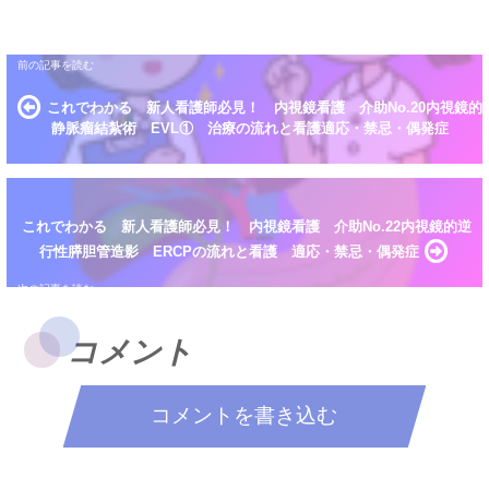
これでわかる 新人看護師必見！ 内視鏡看護 介助No.20内視鏡的
静脈瘤結紮術 EVL① 治療の流れと看護適応・禁忌・偶発症
これでわかる 新人看護師必見！ 内視鏡看護 介助No.22内視鏡的逆
行性膵胆管造影 ERCPの流れと看護 適応・禁忌・偶発症
コメント
コメントを書き込む