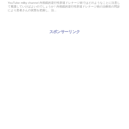
YouTube milky channel 内視鏡的逆行性胆道ドレナージ術ではどのようなことに注意し
て看護していけばよいのでしょうか❔ 内視鏡的逆行性胆道ドレナージ術の治療前の問診
により患者さんの状態を把握し、治...
スポンサーリンク