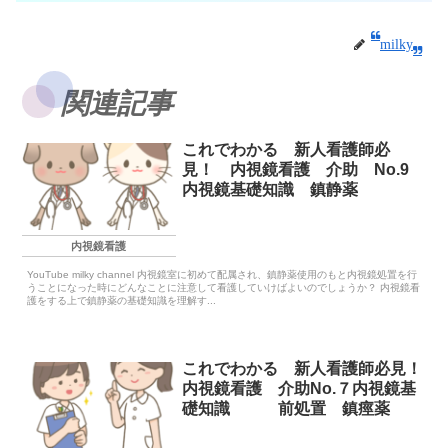
milky
関連記事
これでわかる 新人看護師必
見！ 内視鏡看護 介助 No.9
内視鏡基礎知識 鎮静薬
内視鏡看護
YouTube milky channel 内視鏡室に初めて配属され、鎮静薬使用のもと内視鏡処置を行
うことになった時にどんなことに注意して看護していけばよいのでしょうか？ 内視鏡看
護をする上で鎮静薬の基礎知識を理解す...
これでわかる 新人看護師必見！
内視鏡看護 介助No.７内視鏡基
礎知識 前処置 鎮痙薬