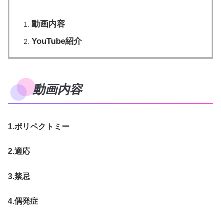
動画内容
YouTube紹介
動画内容
1.ポリペクトミー
2.適応
3.禁忌
4.偶発症