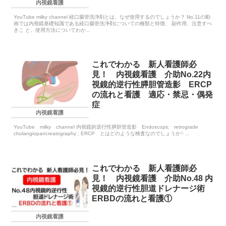
内視鏡看護
YouTube milky channel 経口腸管洗浄剤とは、なぜ使用するのでしょうか？ No.11の動
画では内視鏡基礎知識である経口腸管洗浄剤についての種類と特徴、 副作用、注意すべ
きこ と、使用方法についてわか...
これでわかる 新人看護師必
見！ 内視鏡看護 介助No.22内
視鏡的逆行性膵胆管造影 ERCP
の流れと看護 適応・禁忌・偶発
症
内視鏡看護
YouTube milky channel 内視鏡的逆行性膵胆管造影 Endoscopic retrograde
cholangiopancreatography ; ERCP とはどのような検査なのでしょうか❔ ...
これでわかる 新人看護師必
見！ 内視鏡看護 介助No.48 内
視鏡的逆行性胆道ドレナージ術
ERBDの流れと看護①
内視鏡看護