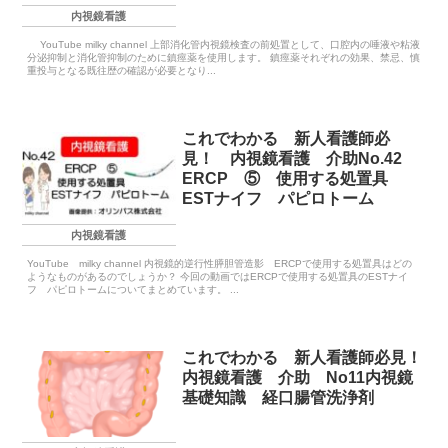
内視鏡看護
YouTube milky channel 上部消化管内視鏡検査の前処置として、口腔内の唾液や粘液
分泌抑制と消化管抑制のために鎮痙薬を使用します。 鎮痙薬それぞれの効果、禁忌、慎
重投与となる既往歴の確認が必要となり...
これでわかる 新人看護師必
見！ 内視鏡看護 介助No.42
ERCP ⑤ 使用する処置具
ESTナイフ パピロトーム
内視鏡看護
YouTube milky channel 内視鏡的逆行性膵胆管造影 ERCPで使用する処置具はどの
ようなものがあるのでしょうか？ 今回の動画ではERCPで使用する処置具のESTナイ
フ パピロトームについてまとめています。 ...
これでわかる 新人看護師必見！
内視鏡看護 介助 No11内視鏡
基礎知識 経口腸管洗浄剤